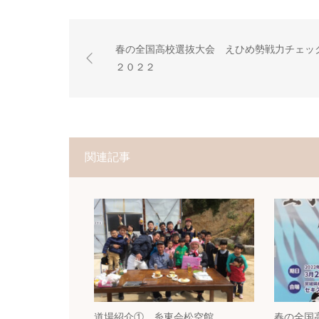
春の全国高校選抜大会 えひめ勢戦力チェッ
２０２２
関連記事
道場紹介① 糸東会松空館
春の全国