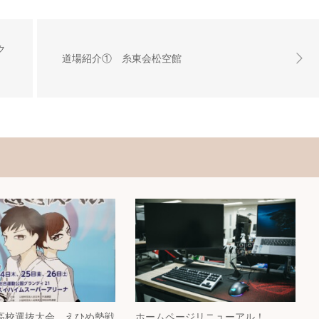
ク
道場紹介① 糸東会松空館
高校選抜大会 えひめ勢戦
ホームページリニューアル！