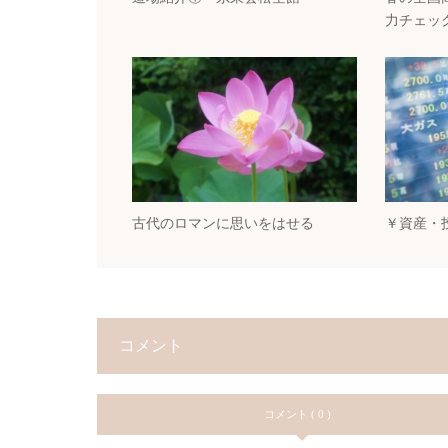
力チェッ
古代のロマンに思いをはせる
￥資産・
コメント
コメント ( 0 )