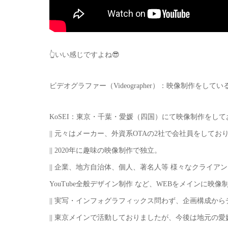
👆いい感じですよね😎
ビデオグラファー（Videographer）：映像制作をしてい
KoSEI：東京・千葉・愛媛（四国）にて映像制作をし
|| 元々はメーカー、外資系OTAの2社で会社員をしてお
|| 2020年に趣味の映像制作で独立。
|| 企業、地方自治体、個人、著名人等 様々なクライア
YouTube全般デザイン制作 など、WEBをメインに
|| 実写・インフォグラフィックス問わず、企画構成か
|| 東京メインで活動しておりましたが、今後は地元の