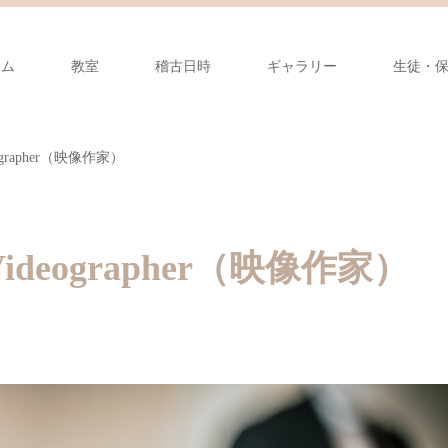
ーム
教室
稽古日時
ギャラリー
生徒・
rapher（映像作家）
eographer（映像作家）