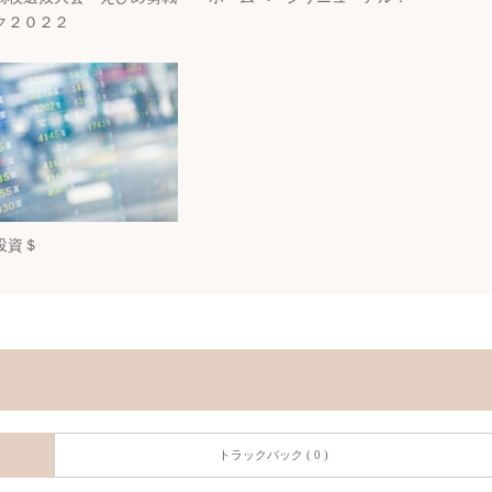
ク２０２２
投資＄
トラックバック ( 0 )