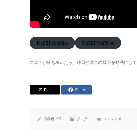
KoSEI portfolio
KoSEI YouTube
コロナが落ち着いたら、練習や試合の様子を動画にして
Post
Share
投稿者:
SG
ブログ
コメント:
0