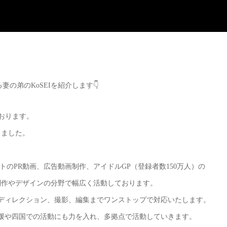
る妻の弟のKoSEIを紹介します👇
ております。
りました。
ントのPR動画、広告動画制作、アイドルGP（登録者数150万人）の
映像制作やデザインの分野で幅広く活動しております。
らディレクション、撮影、編集までワンストップで対応いたします。
愛媛や四国での活動にも力を入れ、多拠点で活動していきます。