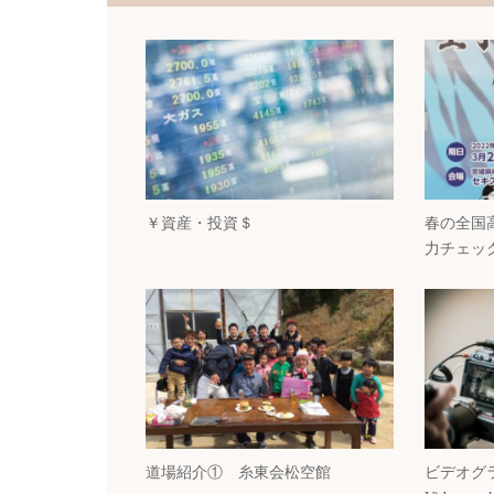
￥資産・投資＄
春の全国
力チェッ
道場紹介① 糸東会松空館
ビデオグ