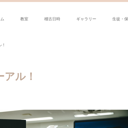
ーム
教室
稽古日時
ギャラリー
生徒・
ル！
ーアル！