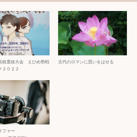
高校選抜大会 えひめ勢戦
古代のロマンに思いをはせる
ク２０２２
ラファー