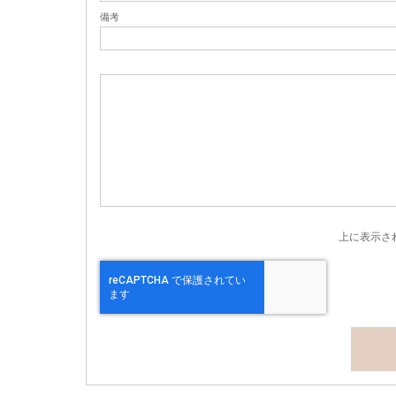
備考
上に表示さ